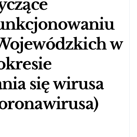
yczące
funkcjonowaniu
Wojewódzkich w
okresie
nia się wirusa
oronawirusa)