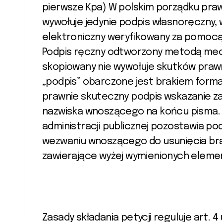
pierwsze Kpa) W polskim porządku praw
wywołuje jedynie podpis własnoręczny,
elektroniczny weryfikowany za pomocą
Podpis ręczny odtworzony metodą mech
skopiowany nie wywołuje skutków prawn
„podpis” obarczone jest brakiem forma
prawnie skuteczny podpis wskazanie z
nazwiska wnoszącego na końcu pisma. S
administracji publicznej pozostawia po
wezwaniu wnoszącego do usunięcia brak
zawierające wyżej wymienionych eleme
Zasady składania petycji reguluje art. 4 