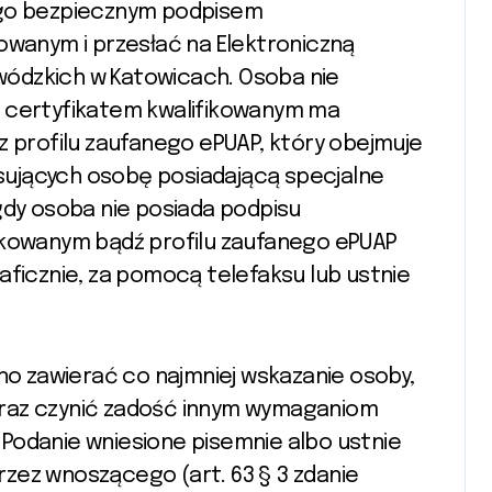
 go bezpiecznym podpisem
owanym i przesłać na Elektroniczną
ódzkich w Katowicach. Osoba nie
z certyfikatem kwalifikowanym ma
z profilu zaufanego ePUAP, który obejmuje
pisujących osobę posiadającą specjalne
gdy osoba nie posiada podpisu
ikowanym bądź profilu zaufanego ePUAP
aficznie, za pomocą telefaksu lub ustnie
nno zawierać co najmniej wskazanie osoby,
e oraz czynić zadość innym wymaganiom
Podanie wniesione pisemnie albo ustnie
zez wnoszącego (art. 63 § 3 zdanie