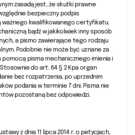
nym zasadą jest, że skutki prawne
 względnie bezpieczny podpis
 ważnego kwalifikowanego certyfikatu.
aniczną bądź w jakikolwiek inny sposób
ych, a pismo zawierające tego rodzaju
lnym. Podobnie nie może być uznane za
a pomocą pisma mechanicznego imienia i
tosownie do art. 64 § 2 Kpa organ
danie bez rozpatrzenia, po uprzednim
ów podania w terminie 7 dni. Pisma nie
ntów pozostaną bez odpowiedzi.
ustawy z dnia 11 lipca 2014 r. o petycjach,