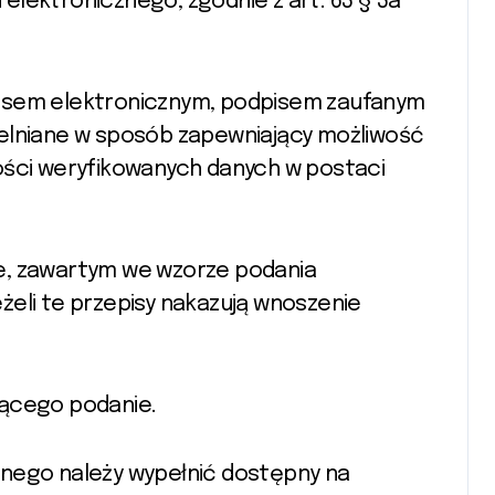
lektronicznego, zgodnie z art. 63 § 3a
pisem elektronicznym, podpisem zaufanym
telniane w sposób zapewniający możliwość
ości weryfikowanych danych w postaci
e, zawartym we wzorze podania
żeli te przepisy nakazują wnoszenie
zącego podanie.
znego należy wypełnić dostępny na