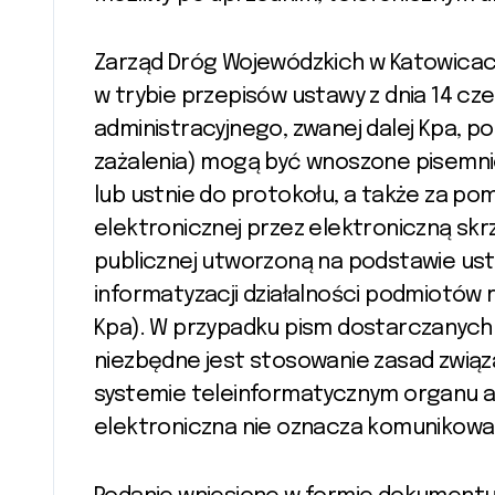
Zarząd Dróg Wojewódzkich w Katowicach wyjaśnia, że w sprawach prowadzonych
w trybie przepisów ustawy z dnia 14 cz
administracyjnego, zwanej dalej Kpa, po
zażalenia) mogą być wnoszone pisemnie
lub ustnie do protokołu, a także za p
elektronicznej przez elektroniczną sk
publicznej utworzoną na podstawie ustaw
informatyzacji działalności podmiotów re
Kpa). W przypadku pism dostarczanych
niezbędne jest stosowanie zasad związ
systemie teleinformatycznym organu ad
elektroniczna nie oznacza komunikowan