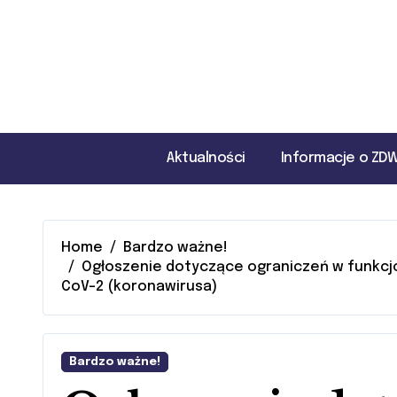
Skip
Skip
to
to
Content
navigation
Aktualności
Informacje o ZD
Home
Bardzo ważne!
Ogłoszenie dotyczące ograniczeń w funkcjo
CoV-2 (koronawirusa)
Bardzo ważne!