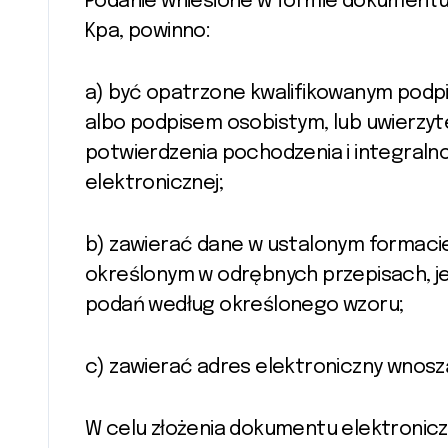
Podanie wniesione w formie dokumentu e
Kpa, powinno:
a) być opatrzone kwalifikowanym pod
albo podpisem osobistym, lub uwierzy
potwierdzenia pochodzenia i integraln
elektronicznej;
b) zawierać dane w ustalonym formaci
określonym w odrębnych przepisach, je
podań według określonego wzoru;
c) zawierać adres elektroniczny wnos
W celu złożenia dokumentu elektronic