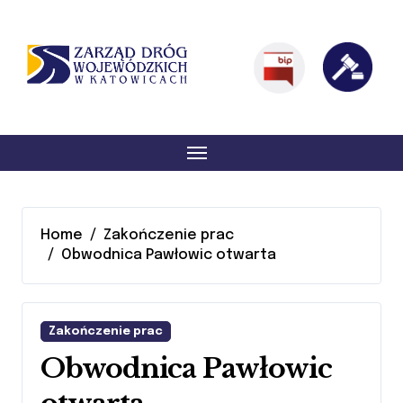
Skip
Skip
to
to
Content
navigation
menu
Home
Zakończenie prac
Obwodnica Pawłowic otwarta
Zakończenie prac
Obwodnica Pawłowic