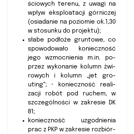
ściowych te­renu, z uwagi na
wpływ eks­plo­atacji gór­ni­czej
(o­sia­danie na po­ziomie ok.1,30
w sto­sun­ku do pro­jek­tu);
słabe pod­łoże grun­to­we, co
spo­wodowa­ło ko­niecz­ność
jego wzmoc­nie­nia m.in. po­
przez wy­ko­na­nie ko­lumn żwi­
ro­wych i ko­lumn „jet gro­
uting”; • ko­niecz­ność re­ali­
zacji robót pod ru­chem, w
szcze­gól­no­ści w za­kresie DK
81;
ko­niecz­ność u­zgod­nie­nia
prac z PKP w za­kresie roz­biór­