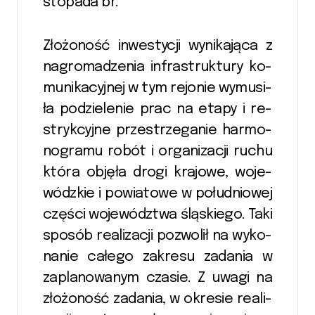
sto­pa­da br.
Zło­żoność in­we­sty­cji wy­ni­ka­ją­ca z
na­gro­madze­nia in­fra­struk­tury ko­
mu­ni­ka­cyj­nej w tym re­jo­nie wy­mu­si­
ła po­dzie­lenie prac na etapy i re­
stryk­cyj­ne prze­strzega­nie har­mo­
nogramu robót i or­ga­ni­zacji ruchu
która ob­ję­ła drogi kra­jo­we, wo­je­
wódz­kie i po­wia­towe w po­łu­dniowej
czę­ści wo­je­wódz­twa ślą­skie­go. Taki
spo­sób re­ali­zacji po­zwolił na wy­ko­
na­nie ca­łe­go za­kresu za­dania w
za­plano­wanym cza­sie. Z uwagi na
zło­żoność za­dania, w o­kre­sie re­ali­