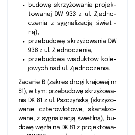
bu­do­wę skrzy­żo­wa­nia pro­jek­
towa­nej DW 933 z ul. Zjed­no­
czenia z sy­gna­li­zacją świetl­
ną),
przebu­do­wę skrzy­żo­wa­nia DW
938 z ul. Zjed­no­czenia,
prze­bu­do­wa wia­duk­tów ko­le­
jowych nad ul. Zjed­no­czenia.
Za­danie B (za­kres drogi kra­jo­wej nr
81), w tym: przebu­do­wę skrzy­żo­wa­
nia DK 81 z ul. Psz­czyń­ską (skrzy­żo­
wa­nie czte­row­lotowe, ska­nali­zo­
wane, z sy­gna­li­zacją świetl­ną), bu­
do­wę węzła na DK 81 z pro­jek­towa­