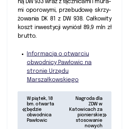
ną DW 933 wraz z łącz­ni­ca­mi i mu­ra­
mi o­porowy­mi, przebu­do­wę skrzy­
żo­wa­nia DK 81 z DW 938. Cał­ko­wi­ty
koszt in­we­sty­cji wy­niósł 89,9 mln zł
brut­to.
Informacja o otwarciu
obwodnicy Pawłowic na
stronie Urzędu
Marszałkowskiego
N
W piątek, 18
Nagroda dla
bm. otwarta
ZDW w
a
będzie
Katowicach za
obwodnica
pionierskie
w
Pawłowic
stosowanie
nowych