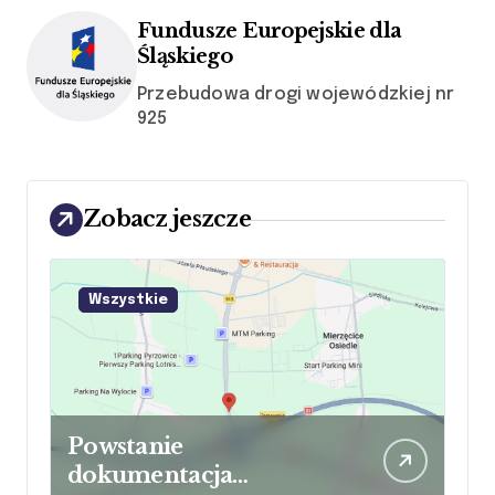
Fundusze Europejskie dla
Śląskiego
Przebudowa drogi wojewódzkiej nr
925
Zobacz jeszcze
link
do
Wszystkie
kategorii
i
n
k
d
t
r
e
ś
c
i
Powstanie
l
o
dokumentacja