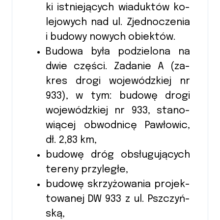
ki ist­nie­ją­cych wia­duk­tów ko­
le­jowych nad ul. Zjed­no­czenia
i bu­do­wy no­wych o­biek­tów.
Bu­do­wa była po­dzie­lona na
dwie czę­ści. Za­danie A (za­
kres drogi wo­je­wódz­kiej nr
933), w tym: bu­do­wę drogi
wo­je­wódz­kiej nr 933, sta­no­
wiącej ob­wod­ni­cę Paw­ło­wic,
dł. 2,83 km,
bu­do­wę dróg ob­słu­gują­cych
te­reny przy­le­głe,
bu­do­wę skrzy­żo­wa­nia pro­jek­
towa­nej DW 933 z ul. Psz­czyń­
ską,