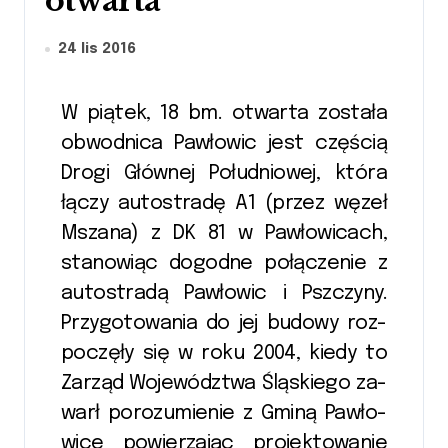
otwarta
24 lis 2016
W pią­tek, 18 bm. o­twar­ta zo­sta­ła
ob­wod­ni­ca Paw­ło­wic jest czę­ścią
Drogi Głów­nej Po­łu­dniowej, która
łączy au­to­stradę A1 (przez węzeł
Msza­na) z DK 81 w Paw­ło­wicach,
sta­no­wiąc do­god­ne po­łą­cze­nie z
au­to­stradą Paw­ło­wic i Psz­czy­ny.
Przy­go­towa­nia do jej bu­do­wy roz­
poczę­ły się w roku 2004, kiedy to
Za­rząd Wo­je­wódz­twa Ślą­skie­go za­
warł po­ro­zu­mie­nie z Gminą Paw­ło­
wice po­wie­rza­jąc pro­jek­towa­nie