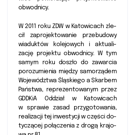
ob­wod­ni­cy.
W 2011 roku ZDW w Ka­to­wi­cach zle­
cił zapro­jek­towa­nie przebu­do­wy
wia­duk­tów ko­le­jowych i ak­tu­ali­
zację pro­jek­tu ob­wod­ni­cy. W tym
samym roku do­szło do za­war­cia
po­ro­zu­mie­nia mię­dzy sa­mo­rzą­dem
Wo­je­wódz­twa Ślą­skie­go a Skar­bem
Pań­stwa, re­prezen­to­wa­nym przez
GDDKi­A Od­dział w Ka­to­wi­cach
w spra­wie zasad przy­go­towa­nia,
re­ali­zacji tej in­we­sty­cji w czę­ści do­
ty­czą­cej po­łą­cze­nia z drogą kra­jo­
wą nr 81.