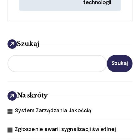
i
technologii
g
a
c
Szukaj
j
Szukaj
a
w
p
Na skróty
i
System Zarządzania Jakością
s
u
Zgłoszenie awarii sygnalizacji świetlnej