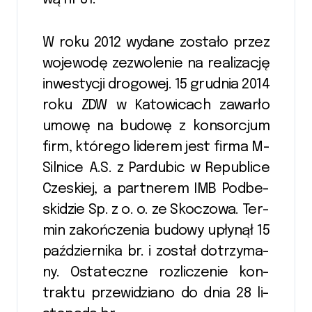
W roku 2012 wy­da­ne zo­stało przez
wo­je­wodę ze­zwo­lenie na re­ali­zację
in­we­sty­cji dro­go­wej. 15 grud­nia 2014
roku ZDW w Ka­to­wi­cach za­warło
umowę na bu­do­wę z kon­sor­cjum
firm, któ­re­go li­de­rem jest firma M-
Sil­nice A.S. z Par­du­bic w Re­pu­bli­ce
Cze­skiej, a part­ne­rem IMB Pod­be­
ski­dzie Sp. z o. o. ze Sko­czowa. Ter­
min za­koń­cze­nia bu­do­wy u­pły­nął 15
paź­dzier­nika br. i zo­stał do­trzy­ma­
ny. Osta­tecz­ne roz­li­cze­nie kon­
trak­tu prze­wi­dzia­no do dnia 28 li­