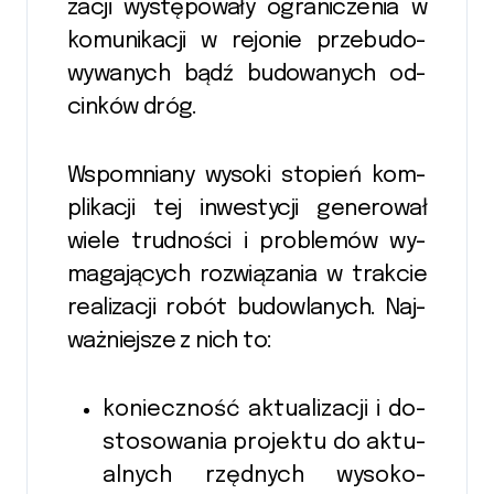
zacji wy­stę­po­wa­ły o­gra­ni­cze­nia w
ko­mu­ni­ka­cji w re­jo­nie przebu­do­
wywanych bądź bu­do­wa­nych od­
cin­ków dróg.
Wspo­mnia­ny wy­so­ki sto­pień kom­
pli­ka­cji tej in­we­sty­cji ge­nero­wał
wiele trud­no­ści i pro­ble­mów wy­
ma­gają­cych roz­wią­za­nia w trak­cie
re­ali­zacji robót bu­dow­la­nych. Naj­
waż­niej­sze z nich to:
ko­niecz­ność ak­tu­ali­zacji i do­
stosowa­nia pro­jek­tu do ak­tu­
al­nych rzęd­nych wy­so­ko­