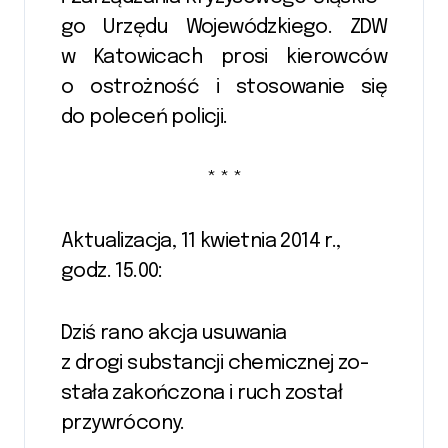
go Urzę­du Wo­je­wódz­kiego. ZDW
w Ka­to­wi­cach prosi kie­row­ców
o o­stroż­ność i sto­sowa­nie się
do po­le­ceń po­li­cji.
* * *
Aktualizacja, 11 kwietnia 2014 r.,
godz. 15.00:
Dziś rano akcja u­suwa­nia
z drogi sub­stan­cji che­micz­nej zo­
stała za­koń­czona i ruch zo­stał
przy­wró­co­ny.