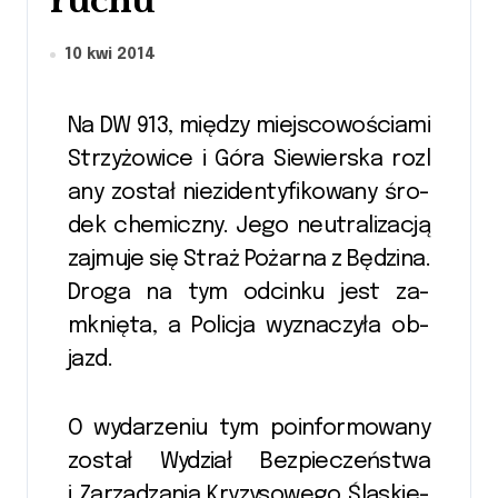
ruchu
10 kwi 2014
Na DW 913, mię­dzy miej­sco­wo­ścia­mi
Strzy­żo­wi­ce i Góra Sie­wier­ska roz­l
a­ny zo­stał nie­ziden­ty­fiko­wa­ny śro­
dek che­micz­ny. Jego neu­tra­li­zacją
zaj­mu­je się Straż Po­żar­na z Bę­dzi­na.
Droga na tym od­cin­ku jest za­
mknię­ta, a Po­li­cja wy­zna­czyła ob­
jazd.
O wy­da­rze­niu tym po­in­for­mowa­ny
zo­stał Wy­dział Bez­pieczeń­stwa
i Za­rzą­dzania Kry­zyso­we­go Ślą­skie­