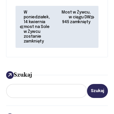
N
W
Most w Żywcu,
poniedziałek,
w ciągu DW
a
14 kwiernia
945 zamknięty
most na Sole
w
w Żywcu
zostanie
i
zamknięty
g
a
c
Szukaj
j
Szukaj
a
w