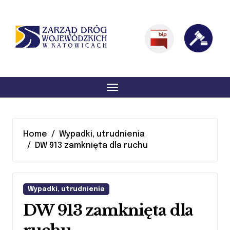
Skip
Skip
to
to
Content
navigation
menu
Home
Wypadki, utrudnienia
DW 913 zamknięta dla ruchu
Wypadki, utrudnienia
DW 913 zamknięta dla