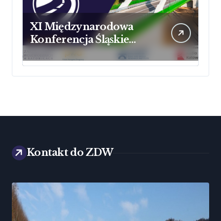
i
n
k
d
t
r
e
ś
c
i
XI Międzynarodowa
l
o
Konferencja Śląskie
Forum Drogownictwa
Kontakt do ZDW