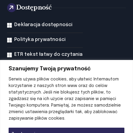
Dostępność
Deklaracja dostępności
Polityka prywatności
ETR tekst łatwy do czytania
Szanujemy Twoją prywatność
Treść w języku migowym
Serwis używa plików cookies, aby ułatwić Internautom
korzystanie z naszych stron www oraz do celów
statystycznych. Jeśli nie blokujesz tych plików, to
Zarząd Dróg Wojewódzkich w
zgadzasz się na ich użycie oraz zapisanie w pamięci
Twojego komputera. Pamiętaj, że możesz samodzielnie
Katowicach
zmienić ustawienia przeglądarki tak, aby zablokować
zapisywanie plików cookies.